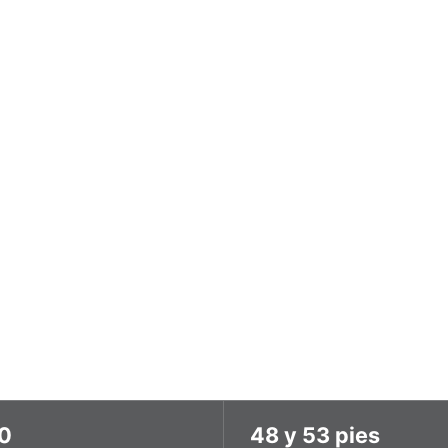
 la
 correcta
ica, congelada, multi-
una flota de más de 100
0
48 y 53 pies