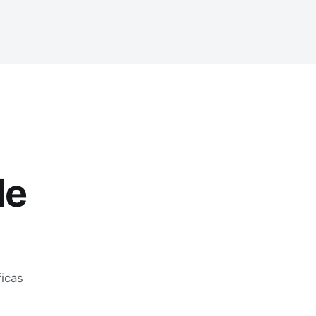
de
icas