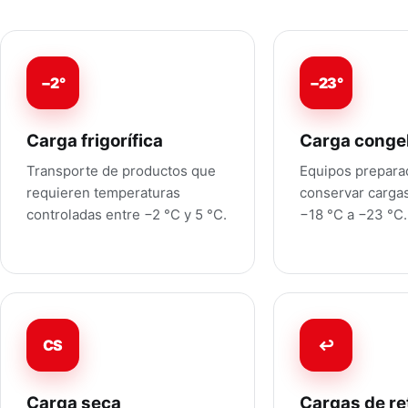
−2°
−23°
Carga frigorífica
Carga conge
Transporte de productos que
Equipos prepara
requieren temperaturas
conservar carga
controladas entre −2 °C y 5 °C.
−18 °C a −23 °C.
CS
↩
Carga seca
Cargas de re