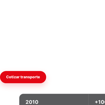
eficiente y a
temperatura
Soluciones personalizadas para carga frigoríf
temperatura, retail y seca, respaldadas por 
camiones.
Cotizar transporte
Ver servicios
2010
+10